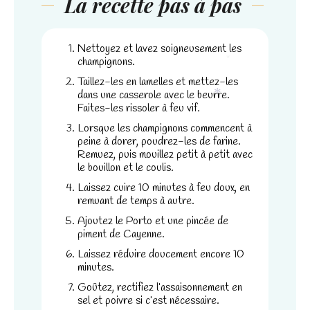
La recette pas à pas
et la
structure du
site Web, en
fonction de la
Nettoyez et lavez soigneusement les
façon dont le
champignons.
site Web est
Taillez-les en lamelles et mettez-les
*
utilisé.
dans une casserole avec le beurre.
Faites-les rissoler à feu vif.
*
Lorsque les champignons commencent à
Experience
peine à dorer, poudrez-les de farine.
Afin que notre
Remuez, puis mouillez petit à petit avec
site Web
le bouillon et le coulis.
fonctionne
Laissez cuire 10 minutes à feu doux, en
aussi bien que
remuant de temps à autre.
possible lors
Ajoutez le Porto et une pincée de
de votre visite.
piment de Cayenne.
Si vous
refusez ces
Laissez réduire doucement encore 10
cookies,
minutes.
certaines
Goûtez, rectifiez l’assaisonnement en
fonctionnalités
sel et poivre si c’est nécessaire.