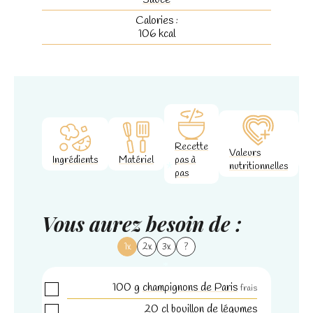
Calories :
106
kcal
Recette
Valeurs
Ingrédients
Matériel
pas à
nutritionnelles
pas
*
Vous aurez besoin de :
1x
2x
3x
?
100
g
champignons de Paris
frais
*
20
cl
bouillon de légumes