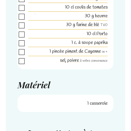
10
cl
coulis de tomates
30
g
beurre
30
g
farine de blé
T80
*
10
cl
Porto
Nécessaire
1
c. à soupe
paprika
Ces cookies ne
sont pas
1
pincée
piment de Cayenne
ou +
facultatifs. Ils
sel, poivre
à votre convenance
sont
nécessaires au
fonctionnement
du site Web.
Matériel
Statistiques
1 casserole
Afin que nous
puissions
améliorer la
fonctionnalité