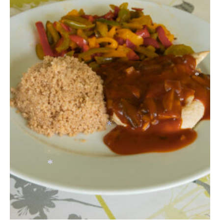
*
*
*