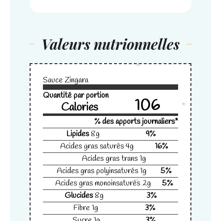
disparaîtront
du site Web.
Valeurs nutrionnelles
Marketing
En partageant
votre intérêt
et votre
Sauce Zingara
comportement
*
Quantité par portion
lorsque vous
106
Calories
visitez notre
site, vous
% des apports journaliers*
augmentez les
*
Lipides
8
g
9
%
chances de
Acides gras saturés
4
g
16
%
voir du
Acides gras trans
1
g
contenu et
*
des offres
Acides gras polyinsaturés
1
g
5
%
personnalisés.
Acides gras monoinsaturés
2
g
5
%
Glucides
8
g
3
%
*
Fibre
1
g
3
%
Sucre
1
g
3
%