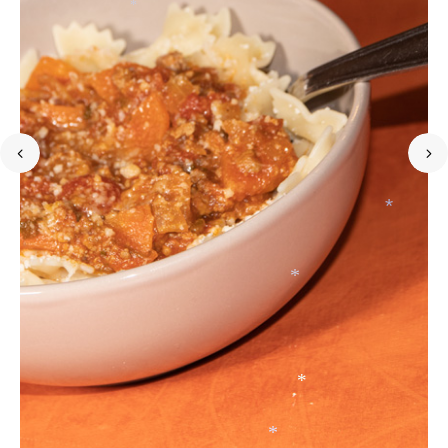
*
*
*
*
*
*