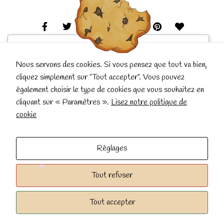
We respect your privacy
Cookies help us improve your experience, deliver
Nous servons des cookies. Si vous pensez que tout va bien,
personalized content, and analyze traffic. You can
cliquez simplement sur "Tout accepter". Vous pouvez
choose which cookies to allow by clicking
Customize
.
également choisir le type de cookies que vous souhaitez en
Conçu et réalisé avec
par La Popote qui Papote.
Click
Accept All
to consent or
Reject All
to decline
cliquant sur « Paramètres ».
Lisez notre politique de
non-essential cookies.
cookie
Le site et son contenu sont mis à votre disposition selon les termes de
Customize
Réglages
la
Licence Creative Commons Attribution - Pas d’Utilisation
Commerciale - Partage dans les Mêmes Conditions 4.0 International
.
Reject All
Tout refuser
Accueil
Nous Contacter
Politique De Cookies
Accept All
*
Tout accepter
Déclaration De Confidentialité
Powered by