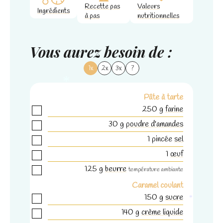
Recette pas
Valeurs
Ingrédients
à pas
nutritionnelles
Vous aurez besoin de :
1x
2x
3x
?
Pâte à tarte
*
250
g
farine
30
g
poudre d'amandes
1
pincée
sel
1
œuf
125
g
beurre
température ambiante
Caramel coulant
150
g
sucre
*
140
g
crème liquide