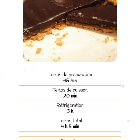
*
*
*
Temps de préparation
*
*
45
min
*
Temps de cuisson
20
min
*
*
Réfrigération
3
h
Temps total
4
h
5
min
*