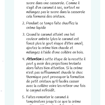
et la
sucre dans une casserole. Comme il
structure du
s'agit d'un caramel à sec, surtout ne
site Web, en
mélangez pas le sucre dans la casserole
fonction de la
cela formerai des cristaux.
façon dont le
Pendant ce temps faite chauffez la
site Web est
crème liquide
utilisé.
*
Quand le caramel atteint une bel
couleur ambrée (plus le caramel est
foncé plus le gout risque d'être amer),
Experience
ajoutez la crème bien chaude et
Afin que notre
mélangez à l'aide d'une cuillère en bois.
site Web
Attention
à cette étape de la recette il
fonctionne
peut y avoir des projections brulante
aussi bien que
*
alors faites bien attention. Si la crème
possible lors
n'est pas suffisamment chaude le choc
de votre visite.
thermique peut provoquer la formation
Si vous
de petit cristaux qu'il faudra casser
refusez ces
avec la cuillère voire les retirer une fois
le caramel refroidit.
cookies,
certaines
*
Faites remonter le caramel à
fonctionnalités
*
température jusqu'à ce que la crème