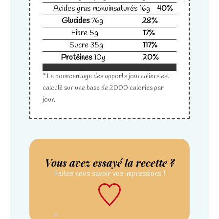
Acides gras monoinsaturés
16
g
40
%
*
Glucides
76
g
28
%
Fibre
5
g
17
%
Sucre
35
g
117
%
Protéines
10
g
20
%
* Le pourcentage des apports journaliers est
calculé sur une base de 2000 calories par
jour.
Vous avez essayé la recette ?
Faites nous savoir
vos impressions !