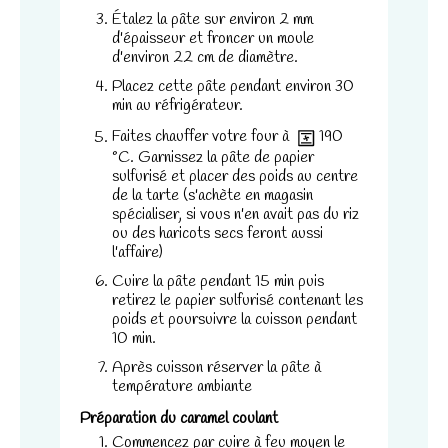
Étalez la pâte sur environ 2 mm
d'épaisseur et froncer un moule
d'environ 22 cm de diamètre.
Placez cette pâte pendant environ 30
min au réfrigérateur.
Nécessaire
Faites chauffer votre four à
190
Ces cookies ne
°C
. Garnissez la pâte de papier
sont pas
sulfurisé et placer des poids au centre
facultatifs. Ils
*
de la tarte (s'achète en magasin
sont
spécialiser, si vous n'en avait pas du riz
nécessaires au
ou des haricots secs feront aussi
l'affaire)
fonctionnement
du site Web.
Cuire la pâte pendant 15 min puis
retirez le papier sulfurisé contenant les
poids et poursuivre la cuisson pendant
10 min.
Statistiques
Afin que nous
Après cuisson réserver la pâte à
température ambiante
puissions
améliorer la
Préparation du caramel coulant
fonctionnalité
Commencez par cuire à feu moyen le