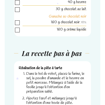
40
g
beurre
30
g
chocolat au lait
*
Ganache au chocolat noir
180
g
chocolat noir
70%
180
g
crème liquide
La recette pas à pas
Réalisation de la pâte à tarte
Dans le bol du robot, placez la farine, le
sel, la poudre d'amande et le beurre en
petit morceau. Mélangez à l'aide de la
feuille jusqu'à l'obtention d'en
*
préparation sablé.
Ajoutez l’œuf et mélangez jusqu'à
l'obtention d'une boule de pâte.