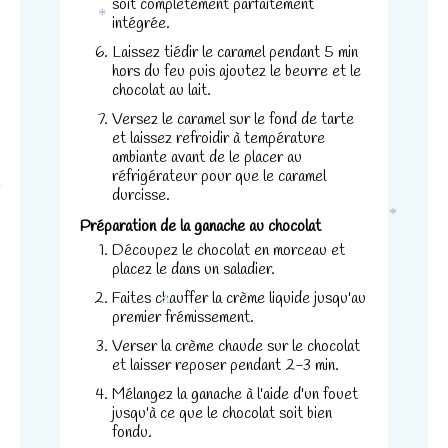
disparaîtront
soit complètement parfaitement
du site Web.
intégrée.
*
Laissez tiédir le caramel pendant 5 min
hors du feu puis ajoutez le beurre et le
chocolat au lait.
Marketing
En partageant
Versez le caramel sur le fond de tarte
votre intérêt
et laissez refroidir à température
et votre
ambiante avant de le placer au
réfrigérateur pour que le caramel
comportement
durcisse.
lorsque vous
*
visitez notre
Préparation de la ganache au chocolat
*
site, vous
Découpez le chocolat en morceau et
augmentez les
placez le dans un saladier.
chances de
Faites chauffer la crème liquide jusqu'au
voir du
premier frémissement.
contenu et
*
des offres
Verser la crème chaude sur le chocolat
personnalisés.
et laisser reposer pendant 2-3 min.
Mélangez la ganache à l'aide d'un fouet
jusqu'à ce que le chocolat soit bien
fondu.