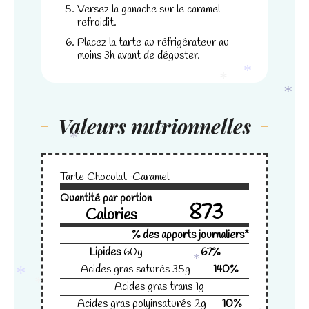
Versez la ganache sur le caramel
refroidit.
Placez la tarte au réfrigérateur au
moins 3h avant de déguster.
*
*
*
Valeurs nutrionnelles
*
Tarte Chocolat-Caramel
Quantité par portion
873
Calories
*
% des apports journaliers*
Lipides
60
g
67
%
Acides gras saturés
35
g
140
%
*
Acides gras trans
1
g
*
*
Acides gras polyinsaturés
2
g
10
%