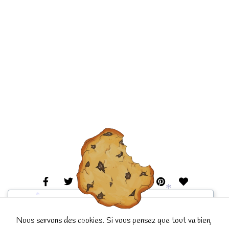
*
We respect your privacy
*
Cookies help us improve your experience, deliver
Nous servons des cookies. Si vous pensez que tout va bien,