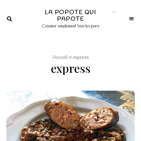
*
×
*
LA POPOTE QUI
*
PAPOTE
Cuisiner simplement tous les jours
*
*
*
Accueil
»
express
express
*
*
*
*
*