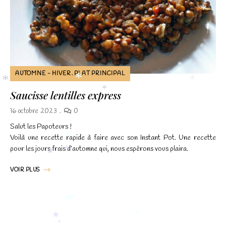
*
*
AUTOMNE - HIVER
PLAT PRINCIPAL
*
*
*
Saucisse lentilles express
*
16 octobre 2023
0
Salut les Papoteurs !
Voilà une recette rapide à faire avec son Instant Pot. Une recette
*
pour les jours frais d’automne qui, nous espérons vous plaira.
*
*
VOIR PLUS
*
*
*
*