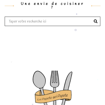
*
Une envie de cuisiner
?
*
*
*
*
*
*
*