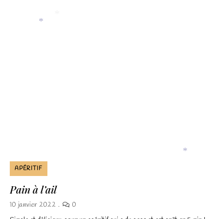
et la
structure du
site Web, en
fonction de la
*
*
façon dont le
site Web est
utilisé.
Experience
Afin que notre
site Web
fonctionne
aussi bien que
possible lors
de votre visite.
*
Si vous
APÉRITIF
refusez ces
Pain à l’ail
cookies,
certaines
10 janvier 2022
0
fonctionnalités