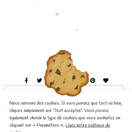
*
*
*
*
We respect your privacy
Cookies help us improve your experience, deliver
Nous servons des cookies. Si vous pensez que tout va bien,
personalized content, and analyze traffic. You can
cliquez simplement sur "Tout accepter". Vous pouvez
choose which cookies to allow by clicking
Customize
.
également choisir le type de cookies que vous souhaitez en
*
Conçu et réalisé avec
par La Popote qui Papote.
Click
Accept All
to consent or
Reject All
to decline
cliquant sur « Paramètres ».
Lisez notre politique de
non-essential cookies.