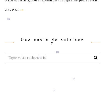
disparaîtront
Simple et délicieux, pour un apéritif qui a du peps et est prêt en 5 min !
du site Web.
VOIR PLUS
Marketing
En partageant
*
votre intérêt
et votre
Une envie de cuisiner
comportement
?
lorsque vous
visitez notre
site, vous
augmentez les
*
chances de
*
voir du
contenu et
des offres
personnalisés.
*
*