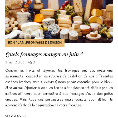
Nécessaire
*
Ces cookies ne
BON PLAN
FROMAGES DE SAISON
sont pas
*
*
facultatifs. Ils
Quels fromages manger en juin ?
*
sont
nécessaires au
31 mai 2022
0
fonctionnement
Comme les fruits et légumes, les fromages ont eux aussi une
du site Web.
saisonnalité. Respecter les rythmes de gestation de nos différentes
espèces (vaches, brebis, chèvres) nous paraît essentiel pour le bien-
être animal. Ajouter à cela les temps méticuleusement définis par les
Statistiques
maîtres affineurs pour permettre à ces fromages d’avoir des goûts
Afin que nous
uniques. Ainsi tous ces paramètres entre compte pour définir le
puissions
moment idéale de la dégustation de votre fromage.
améliorer la
fonctionnalité
VOIR PLUS