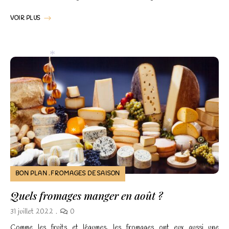
*
VOIR PLUS
*
*
*
*
*
BON PLAN
FROMAGES DE SAISON
Quels fromages manger en août ?
31 juillet 2022
0
Comme les fruits et légumes, les fromages ont eux aussi une