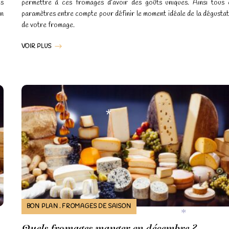
es
permettre à ces fromages d’avoir des goûts uniques. Ainsi tous 
on
paramètres entre compte pour définir le moment idéale de la dégusta
de votre fromage.
VOIR PLUS
*
BON PLAN
FROMAGES DE SAISON
Quels fromages manger en décembre ?