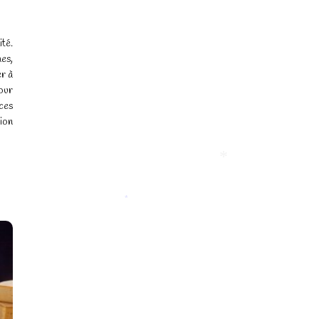
ité.
es,
er à
our
ces
tion
*
*