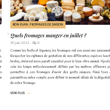
BON PLAN
FROMAGES DE SAISON
Quels fromages manger en juillet ?
30 juin 2022
0
*
é.
Comme les fruits et légumes, les fromages ont eux aussi une saisonnal
s,
Respecter les rythmes de gestation de nos différentes espèces (vach
 à
brebis, chèvres) nous paraît essentiel pour le bien-être animal. Ajout
ur
cela les temps méticuleusement définis par les maîtres affineurs p
es
permettre à ces fromages d’avoir des goûts uniques. Ainsi tous 
on
paramètres entre compte pour définir le moment idéale de la dégusta
de votre fromage.
VOIR PLUS