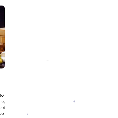
*
*
ité.
es,
er à
our