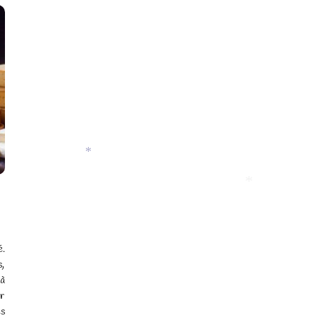
*
*
é.
s,
 à
ur
es