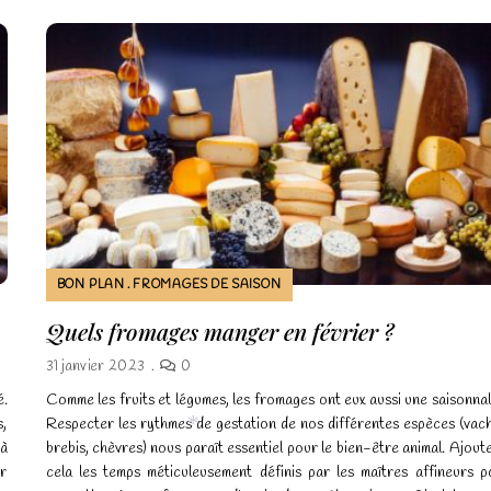
BON PLAN
FROMAGES DE SAISON
Quels fromages manger en février ?
31 janvier 2023
0
é.
Comme les fruits et légumes, les fromages ont eux aussi une saisonnal
s,
Respecter les rythmes de gestation de nos différentes espèces (vach
 à
brebis, chèvres) nous paraît essentiel pour le bien-être animal. Ajout
ur
cela les temps méticuleusement définis par les maîtres affineurs p
*