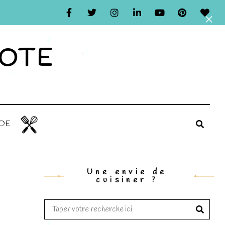
*
×
*
*
POTE
*
*
*
*
IDE
Une envie de
cuisiner ?