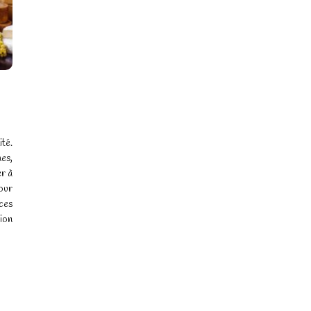
ité.
es,
er à
our
ces
tion