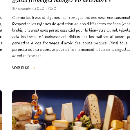
*
30 novembre 2022
0
é.
Comme les fruits et légumes, les fromages ont eux aussi une saisonnal
s,
Respecter les rythmes de gestation de nos différentes espèces (vach
 à
brebis, chèvres) nous paraît essentiel pour le bien-être animal. Ajout
ur
cela les temps méticuleusement définis par les maîtres affineurs p
es
permettre à ces fromages d’avoir des goûts uniques. Ainsi tous 
on
paramètres entre compte pour définir le moment idéale de la dégusta
de votre fromage.
VOIR PLUS
*