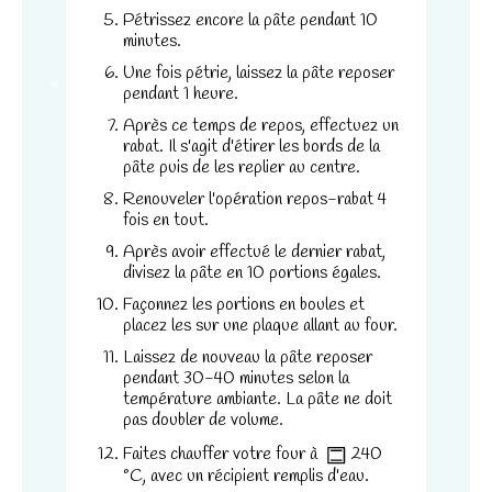
*
Pétrissez encore la pâte pendant 10
minutes.
Une fois pétrie, laissez la pâte reposer
pendant 1 heure.
*
Après ce temps de repos, effectuez un
Nécessaire
rabat. Il s'agit d'étirer les bords de la
Ces cookies ne
pâte puis de les replier au centre.
sont pas
Renouveler l'opération repos-rabat 4
facultatifs. Ils
fois en tout.
sont
Après avoir effectué le dernier rabat,
nécessaires au
divisez la pâte en 10 portions égales.
fonctionnement
du site Web.
Façonnez les portions en boules et
placez les sur une plaque allant au four.
Laissez de nouveau la pâte reposer
Statistiques
pendant 30-40 minutes selon la
température ambiante. La pâte ne doit
Afin que nous
pas doubler de volume.
puissions
améliorer la
Faites chauffer votre four à
240
fonctionnalité
°C
, avec un récipient remplis d'eau.