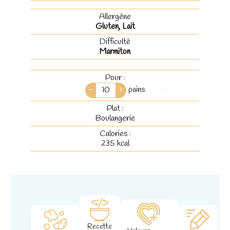
Allergène
Gluten
,
Lait
Difficulté
Marmiton
Pour :
–
+
pains
*
Plat :
Boulangerie
Calories :
235
kcal
*
Recette