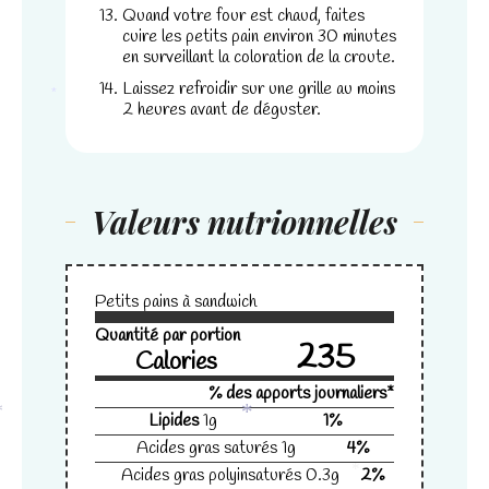
et la
Quand votre four est chaud, faites
structure du
cuire les petits pain environ 30 minutes
site Web, en
en surveillant la coloration de la croute.
fonction de la
Laissez refroidir sur une grille au moins
façon dont le
2 heures avant de déguster.
*
site Web est
utilisé.
Valeurs nutrionnelles
Experience
Afin que notre
site Web
fonctionne
Petits pains à sandwich
aussi bien que
possible lors
Quantité par portion
235
de votre visite.
Calories
Si vous
% des apports journaliers*
refusez ces
Lipides
1
g
1
%
cookies,
*
*
certaines
Acides gras saturés
1
g
4
%
fonctionnalités
Acides gras polyinsaturés
0.3
g
2
%