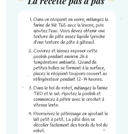
La recette pas à pas
*
*
Dans un récipient en verre, mélangez la
farine de blé T65 avec la levure, puis
*
ajoutez l'eau. Vous devez obtenir une
*
texture de pâte assez liquide (proche
*
d'une texture de pâte à gâteau).
Couvrez et laissez reposer cette
poolish pendant environ 2h à
température ambiante. Quand de
petites bulles se forment à la surface,
placez le récipient toujours couvert au
réfrigérateur pendant 12-14 heures.
*
*
Dans le bol du robot, mélangez la farine
T80 et le sel. Ajoutez la poolish et
*
commencez à pétrir avec le crochet à
vitesse lente.
*
Poursuivez le pétrissage en ajoutant le
lait petit à petit. La pâte dois se
décoller facilement des bords du bol du
robot.