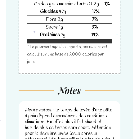
disparaîtront
*
Acides gras monoinsaturés
0.2
g
1
%
du site Web.
Glucides
47
g
17
%
Fibre
2
g
7
%
Sucre
1
g
3
%
Marketing
Protéines
7
g
14
%
En partageant
*
votre intérêt
*
* Le pourcentage des apports journaliers est
et votre
calculé sur une base de 2000 calories par
comportement
lorsque vous
jour.
visitez notre
site, vous
augmentez les
chances de
Notes
voir du
contenu et
des offres
Petite astuce
: le temps de levée d'une pâte
personnalisés.
à pain dépend énormément des conditions
climatique. En effet plus il fait chaud et
*
humide plus ce temps sera court. Attention
pour la dernière levée (celle après le