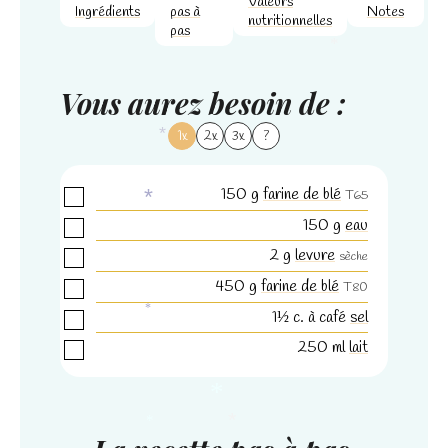
Valeurs
Ingrédients
pas à
Notes
nutritionnelles
pas
*
Vous aurez besoin de :
1x
2x
3x
?
*
150
g
farine de blé
T65
150
g
eau
*
2
g
levure
sèche
450
g
farine de blé
T80
1½
c. à café
sel
*
250
ml
lait
*
*